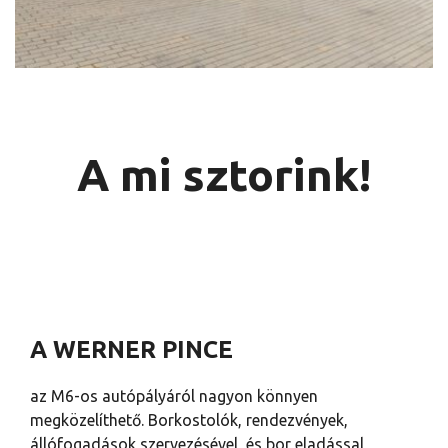
A mi sztorink!
A WERNER PINCE
az M6-os autópályáról nagyon könnyen
megközelíthető. Borkostolók, rendezvények,
állófogadások szervezésével, és bor eladással