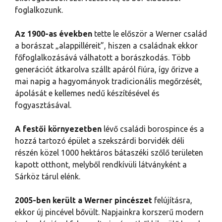
foglalkozunk.
Az 1900-as években
tette le először a Werner család
a borászat „alappilléreit”, hiszen a családnak ekkor
főfoglalkozásává válhatott a borászkodás. Több
generációt átkarolva szállt apáról fiúra, így őrizve a
mai napig a hagyományok tradicionális megőrzését,
ápolását e kellemes nedű készítésével és
fogyasztásával.
A festői környezetben
lévő családi borospince és a
hozzá tartozó épület a szekszárdi borvidék déli
részén közel 1000 hektáros bátaszéki szőlő területen
kapott otthont, melyből rendkívüli látványként a
Sárköz tárul elénk.
2005-ben került a Werner pincészet
felújításra,
ekkor új pincével bővült. Napjainkra korszerű modern