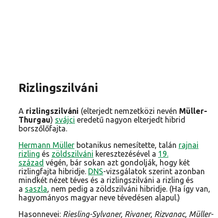
Rizlingszilváni
A
rizlingszilváni
(elterjedt nemzetközi nevén
Müller-
Thurgau
)
svájci
eredetű nagyon elterjedt hibrid
borszőlőfajta.
Hermann Müller
botanikus nemesítette, talán
rajnai
rizling
és
zöldszilváni
keresztezésével a
19.
század
végén, bár sokan azt gondolják, hogy két
rizlingfajta hibridje.
DNS
-vizsgálatok szerint azonban
mindkét nézet téves és a rizlingszilváni a rizling és
a
saszla
, nem pedig a zöldszilváni hibridje. (Ha így van,
hagyományos magyar neve tévedésen alapul.)
Hasonnevei:
Riesling-Sylvaner, Rivaner, Rizvanac, Müller-