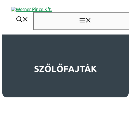
Kilépés
a
tartalomba
MENÜ
SZŐLŐFAJTÁK