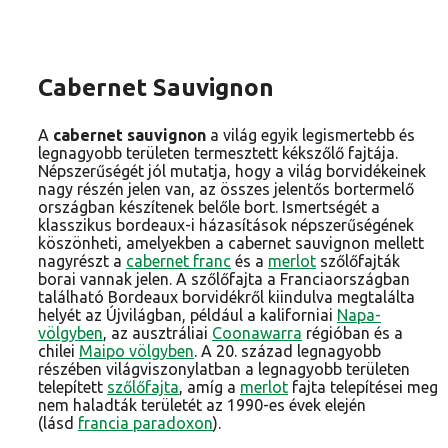
Cabernet Sauvignon
A
cabernet sauvignon
a világ egyik legismertebb és
legnagyobb területen termesztett kékszőlő fajtája.
Népszerűségét jól mutatja, hogy a világ borvidékeinek
nagy részén jelen van, az összes jelentős bortermelő
országban készítenek belőle bort. Ismertségét a
klasszikus bordeaux-i házasítások népszerűségének
köszönheti, amelyekben a cabernet sauvignon mellett
nagyrészt a
cabernet franc
és a
merlot
szőlőfajták
borai vannak jelen. A szőlőfajta a Franciaországban
található Bordeaux borvidékről kiindulva megtalálta
helyét az Újvilágban, például a kaliforniai
Napa-
völgyben
, az ausztráliai
Coonawarra
régióban és a
chilei
Maipo völgyben
. A 20. század legnagyobb
részében világviszonylatban a legnagyobb területen
telepített
szőlőfajta
, amíg a
merlot
fajta telepítései meg
nem haladták területét az 1990-es évek elején
(lásd
francia paradoxon
).