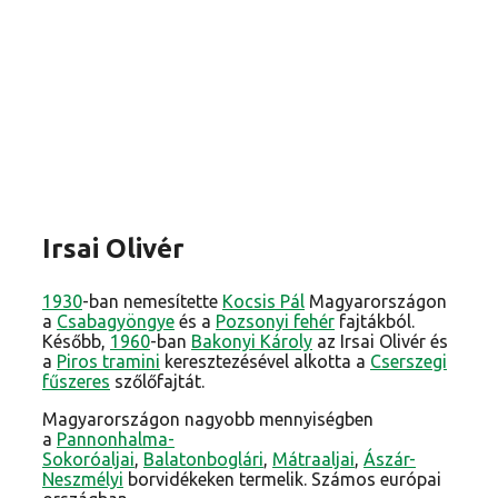
Irsai Olivér
1930
-ban nemesítette
Kocsis Pál
Magyarországon
a
Csabagyöngye
és a
Pozsonyi fehér
fajtákból.
Később,
1960
-ban
Bakonyi Károly
az Irsai Olivér és
a
Piros tramini
keresztezésével alkotta a
Cserszegi
fűszeres
szőlőfajtát.
Magyarországon nagyobb mennyiségben
a
Pannonhalma-
Sokoróaljai
,
Balatonboglári
,
Mátraaljai
,
Ászár-
Neszmélyi
borvidékeken termelik. Számos európai