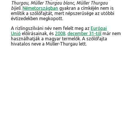
Thurgau, Müller Thurgau blanc, Müller Thurgau
bijeli
.
Németországban
gyakran a címkéjén nem is
említik a szőlőfajtát, mert népszerűsége az utóbbi
évtizedekben megkopott.
A rizlingszilváni név nem felelt meg az
Európai
Unió
előírásainak, és
2008
.
december 31-től
már nem
használhatják a magyar termelők. A szőlőfajta
hivatalos neve a Müller-Thurgau lett.