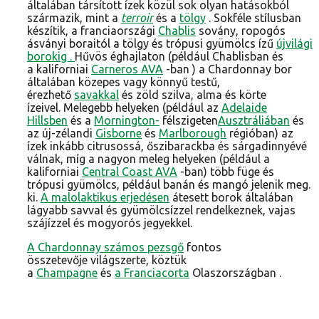
általában társított ízek közül sok olyan hatásokból
származik, mint a
terroir
és a
tölgy
. Sokféle stílusban
készítik, a franciaországi
Chablis
sovány, ropogós
ásványi boraitól a tölgy és trópusi gyümölcs ízű
újvilági
borokig .
Hűvös éghajlaton (például Chablisban és
a kaliforniai
Carneros
AVA
-ban ) a Chardonnay bor
általában közepes vagy könnyű testű,
érezhető
savakkal
és zöld szilva, alma és körte
ízeivel. Melegebb helyeken (például az
Adelaide
Hillsben
és a
Mornington-
félszigeten
Ausztráliában
és
az új-zélandi
Gisborne
és
Marlborough
régióban) az
ízek inkább citrusossá, őszibarackba és sárgadinnyévé
válnak, míg a nagyon meleg helyeken (például a
kaliforniai
Central Coast AVA
-ban) több füge és
trópusi gyümölcs, például banán és mangó jelenik meg.
ki.
A malolaktikus erjedésen
átesett borok általában
lágyabb savval és gyümölcsízzel rendelkeznek, vajas
szájízzel és mogyorós jegyekkel.
A Chardonnay számos pezsgő
fontos
összetevője világszerte, köztük
a
Champagne
és
a
Franciacorta
Olaszországban .