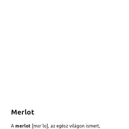
Merlot
A
merlot
[mɛrˈlo], az egész világon ismert,