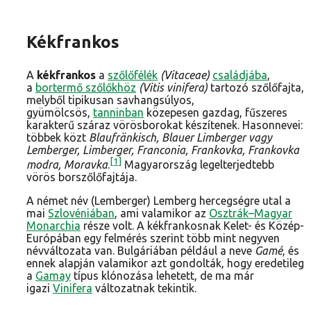
Kékfrankos
A
kékfrankos
a
szőlőfélék
(Vitaceae)
családjába
,
a
bortermő szőlőkhöz
(Vitis vinifera)
tartozó szőlőfajta,
melyből tipikusan savhangsúlyos,
gyümölcsös,
tanninban
közepesen gazdag, fűszeres
karakterű száraz vörösborokat készítenek. Hasonnevei:
többek közt
Blaufränkisch, Blauer Limberger vagy
Lemberger, Limberger, Franconia, Frankovka, Frankovka
[1]
modra, Moravka
.
Magyarország legelterjedtebb
vörös borszőlőfajtája.
A német név (Lemberger) Lemberg hercegségre utal a
mai
Szlovéniában
, ami valamikor az
Osztrák–Magyar
Monarchia
része volt. A kékfrankosnak Kelet- és Közép-
Európában egy felmérés szerint több mint negyven
névváltozata van. Bulgáriában például a neve
Gamé
, és
ennek alapján valamikor azt gondolták, hogy eredetileg
a
Gamay
típus klónozása lehetett, de ma már
igazi
Vinifera
változatnak tekintik.