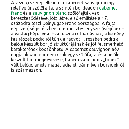
A vezető szerep ellenére a cabernet sauvignon egy
relatíve új szőlőfajta, a szintén bordeaux-i
cabernet
franc
és a
sauvignon blanc
szőlőfajták vad
kereszteződésével jött létre, első említése a 17.
századra teszi Délnyugat-Franciaországba. A fajta
népszerűsége részben a termesztés egyszerűségének –
a vastag héj ellenállóvá teszi a rothadásnak, a kemény
fás részek pedig jól tűrik a fagyot –, részben pedig a
belőle készült bor jó struktúrájának és jól felismerhető
karakterének köszönhető. A cabernet sauvignon név
napjainkban már nem csak egy szőlőfajta és a belőle
készült bor megnevezése, hanem valóságos „brand”
vált belőle, amely magát adja el, bármilyen borvidékről
is származzon.