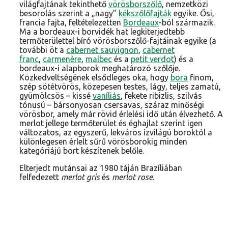
világfajtának tekinthető
vörösborszőlő
, nemzetközi
besorolás szerint a „nagy”
kékszőlőfajták
egyike. Ősi,
francia fajta, feltételezetten
Bordeaux
-ból származik.
Ma a bordeaux-i borvidék hat legkiterjedtebb
termőterülettel bíró vörösborszőlő-fajtáinak egyike (a
további öt a
cabernet sauvignon
,
cabernet
franc
,
carmenère
,
malbec
és a
petit verdot
) és a
bordeaux-i alapborok meghatározó szőlője.
Közkedveltségének elsődleges oka, hogy
bora
finom,
szép sötétvörös, közepesen testes, lágy, teljes zamatú,
gyümölcsös – kissé
vaníliás
, fekete ribizlis, szilvás
tónusú – bársonyosan csersavas, száraz minőségi
vörösbor, amely már rövid érlelési idő után élvezhető. A
merlot jellege termőterület és éghajlat szerint igen
változatos, az egyszerű, lekváros ízvilágú boroktól a
különlegesen érlelt sűrű vörösborokig minden
kategóriájú bort készítenek belőle.
Elterjedt mutánsai az 1980 táján Brazíliában
felfedezett
merlot gris
és
merlot rose
.