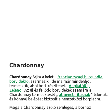
Chardonnay
Chardonnay
fajta a kelet –
franciaországi
burgundiai
borvidékről
származik , de ma már mindenhol
termesztik, ahol bort készítenek ,
Angliától
Új-
Zéland
. Az új és fejlődő borvidékek számára a
Chardonnay termesztését „
átmeneti rítusnak
” tekintik,
és könnyű belépést biztosít a nemzetközi borpiacra.
Maga a Chardonnay szőlő semleges, a borhoz